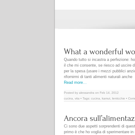
What a wonderful wo
Quando tutto si incastra a perfezione: h
il che mi consente, se riesco ad uscire da
per la spesa (usare i mezzi pubblici anzic
rifornirmi di tanti alimenti naturali anche
Read more…
Posted by alessandra on Feb 14, 2012
cucina
,
vita
• Tags:
cucina
,
kamut
,
lenticchie
• Com
Ancora sull’alimenta
Ci sono due aspetti sorprendenti di quest
primo è che ho voglia di sperimentare i