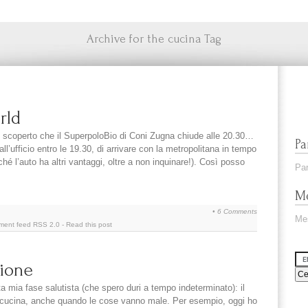
Archive for the cucina Tag
rld
o scoperto che il SuperpoloBio di Coni Zugna chiude alle 20.30…
Pa
ll’ufficio entro le 19.30, di arrivare con la metropolitana in tempo
hé l’auto ha altri vantaggi, oltre a non inquinare!). Così posso
Par
Me
•
6 Comments
Me
ment feed
RSS 2.0
-
Read this post
zione
a mia fase salutista (che spero duri a tempo indeterminato): il
n cucina, anche quando le cose vanno male. Per esempio, oggi ho