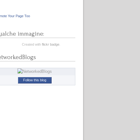
mote Your Page Too
alche immagine:
Created with
flickr badge
.
etworkedBlogs
Follow this blog