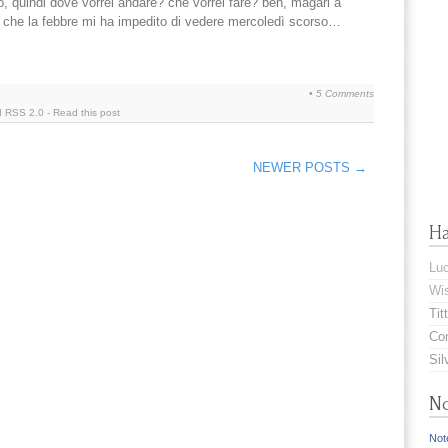
o, quindi dove vorrei andare? che vorrei fare? beh, magari a
gni, che la febbre mi ha impedito di vedere mercoledì scorso…
•
5 Comments
d
RSS 2.0
-
Read this post
NEWER POSTS →
H
Lu
Wis
Titt
Com
Sil
No
Note