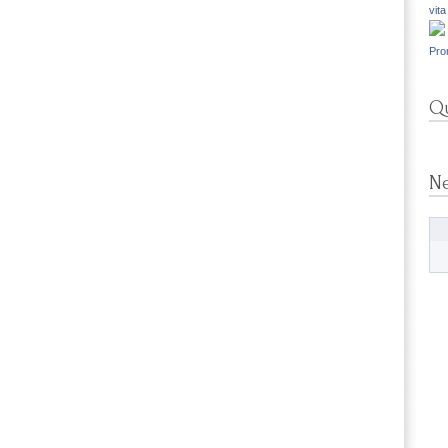
vita
Pro
Qu
N