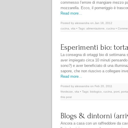
commesso l’errore di mangiare mezzo pan
mozzarella. Ecco, il pomeriggio è trasc
Read more…
Posted by alessandra on Jan 18, 2012
cucina
,
vita
• Tags:
alimentazione
,
cucina
• Comme
Esperimenti bio: torta
La consegna di ortaggi bio di settimana s
aver impiegato circa 10 minuti pensando 
sono?) e aver beneficiato di una illumina
sapore, che non riuscivo a collegare inv
Read more…
Posted by alessandra on Feb 20, 2011
frivolezze
,
vita
• Tags:
biologico
,
cucina
,
porri
,
port
this post
Blogs & dintorni (arr
Ancora a casa con un raffreddore da cava