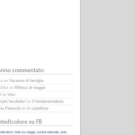
anno commentato:
ca
on
Vacanze di famiglia
hlist
on
Riflessi di viaggio
i
on
Voci
piti facoltativi
on
Il fondamentalista
via Pareschi
on
In cartellone
tedicolore su FB
dicolore: note su viaggi, cucina naturale, arte,