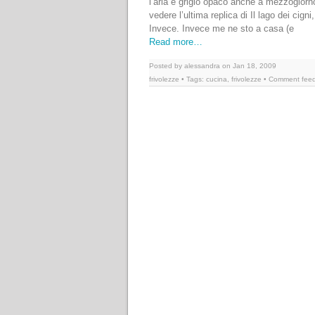
l’aria è grigio opaco anche a mezzogiorn
vedere l’ultima replica di Il lago dei ci
Invece. Invece me ne sto a casa (e
Read more…
Posted by alessandra on Jan 18, 2009
frivolezze
• Tags:
cucina
,
frivolezze
• Comment fee