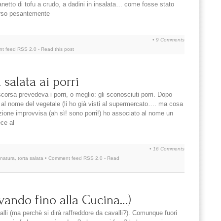
etto di tofu a crudo, a dadini in insalata… come fosse stato
orso pesantemente
•
9 Comments
nt feed
RSS 2.0
-
Read this post
 salata ai porri
corsa prevedeva i porri, o meglio: gli sconosciuti porri. Dopo
al nome del vegetale (li ho già visti al supermercato…. ma cosa
zione improvvisa (ah sì! sono porri!) ho associato al nome un
ece al
•
16 Comments
anatura
,
torta salata
• Comment feed
RSS 2.0
-
Read
ivando fino alla Cucina…)
lli (ma perchè si dirà raffreddore da cavalli?). Comunque fuori