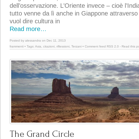
dell’osservazione. L’Oriente invece – cioè l’Ind
tutto venne da lì anche in Giappone attraverso
vuol dire cultura in
Read more…
Posted by alessandra on Dec 11, 2013
frammenti
• Tags:
Asia
,
citazioni
,
riflessioni
,
Terzani
• Comment feed
RSS 2.0
-
Read this p
The Grand Circle