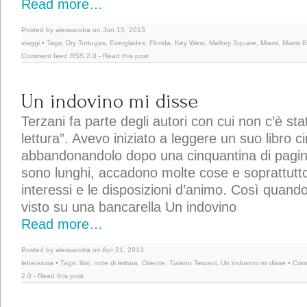
Read more…
Posted by alessandra on Jun 15, 2013
viaggi
• Tags:
Dry Tortugas
,
Everglades
,
Florida
,
Key West
,
Mallory Square
,
Miami
,
Miami 
Comment feed
RSS 2.0
-
Read this post
Un indovino mi disse
Terzani fa parte degli autori con cui non c’è sta
lettura”. Avevo iniziato a leggere un suo libro ci
abbandonandolo dopo una cinquantina di pagin
sono lunghi, accadono molte cose e soprattutt
interessi e le disposizioni d’animo. Così quand
visto su una bancarella Un indovino
Read more…
Posted by alessandra on Apr 21, 2013
letteratura
• Tags:
libri
,
note di lettura
,
Oriente
,
Tiziano Terzani
,
Un indovino mi disse
• Com
2.0
-
Read this post