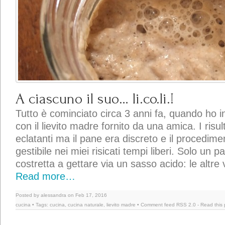
A ciascuno il suo… li.co.li.!
Tutto è cominciato circa 3 anni fa, quando ho in
con il lievito madre fornito da una amica. I risu
eclatanti ma il pane era discreto e il procedime
gestibile nei miei risicati tempi liberi. Solo un p
costretta a gettare via un sasso acido: le altre v
Read more…
Posted by alessandra on Feb 17, 2016
cucina
• Tags:
cucina
,
cucina naturale
,
lievito madre
• Comment feed
RSS 2.0
-
Read this 