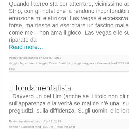
Quando l’aereo sta per atterrare, vicinissimo app
Strip, con gli hotel che la rendono inconfondibil
emozione mi elettrizza: Las Vegas è eccessiva, 
forse, ma riesce ad esercitare un fascino mali
come me – non ama il gioco. Las Vegas e le su
riparate da
Read more…
Posted by alessandra on Dec 07, 2013
viaggi
• Tags:
note di viaggio
,
Ovest
,
Stati Uniti
,
viaggi
,
viaggiare
• Comment feed
RSS 2.0
post
Il fondamentalista
Davvero un bel film (anche se il titolo non gli r
sull’apparenza e la verità se mai ce n’è una, sul
pregiudizi, sulla diffidenza. Sugli uomini e le lor
Posted by alessandra on Jun 18, 2013
cinema
• Comment feed
RSS 2.0
-
Read this post