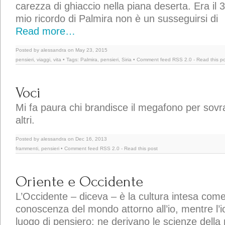
carezza di ghiaccio nella piana deserta. Era il 
mio ricordo di Palmira non è un susseguirsi di
Read more…
Posted by alessandra on May 23, 2015
pensieri
,
viaggi
,
vita
• Tags:
Palmira
,
pensieri
,
Siria
• Comment feed
RSS 2.0
-
Read this p
Voci
Mi fa paura chi brandisce il megafono per sovra
altri.
Posted by alessandra on Dec 16, 2013
frammenti
,
pensieri
• Comment feed
RSS 2.0
-
Read this post
Oriente e Occidente
L’Occidente – diceva – è la cultura intesa com
conoscenza del mondo attorno all’io, mentre l’i
luogo di pensiero; ne derivano le scienze della