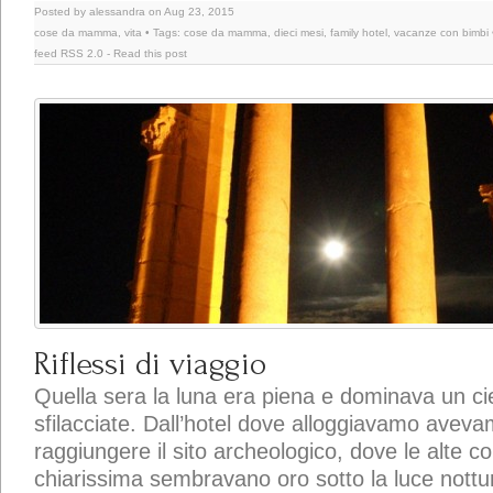
Posted by alessandra on Aug 23, 2015
cose da mamma
,
vita
• Tags:
cose da mamma
,
dieci mesi
,
family hotel
,
vacanze con bimbi
feed
RSS 2.0
-
Read this post
Riflessi di viaggio
Quella sera la luna era piena e dominava un cie
sfilacciate. Dall’hotel dove alloggiavamo avev
raggiungere il sito archeologico, dove le alte co
chiarissima sembravano oro sotto la luce nottur