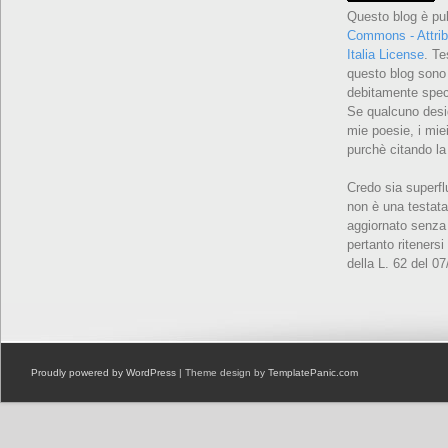
Questo blog è pu
Commons - Attrib
Italia License
. Te
questo blog sono 
debitamente speci
Se qualcuno desid
mie poesie, i miei
purchè citando la
Credo sia superfl
non è una testata
aggiornato senza 
pertanto ritenersi
della L. 62 del 0
Proudly powered by WordPress
| Theme design by
TemplatePanic.com