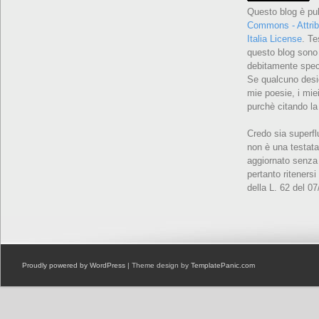
Questo blog è pu
Commons - Attrib
Italia License
. Te
questo blog sono 
debitamente speci
Se qualcuno desid
mie poesie, i miei
purchè citando la
Credo sia superfl
non è una testata
aggiornato senza 
pertanto ritenersi
della L. 62 del 0
Proudly powered by WordPress
| Theme design by
TemplatePanic.com