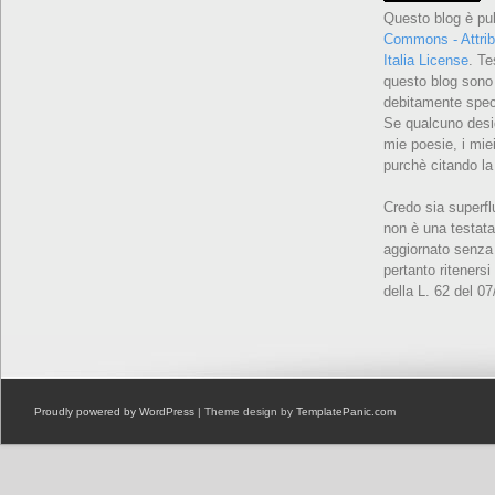
Questo blog è pu
Commons - Attrib
Italia License
. Te
questo blog sono 
debitamente speci
Se qualcuno desid
mie poesie, i miei
purchè citando la
Credo sia superfl
non è una testata
aggiornato senza 
pertanto ritenersi
della L. 62 del 0
Proudly powered by WordPress
| Theme design by
TemplatePanic.com