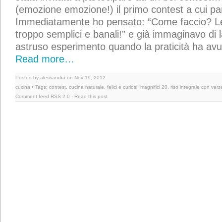
(emozione emozione!) il primo contest a cui pa
Immediatamente ho pensato: “Come faccio? Le
troppo semplici e banali!” e già immaginavo di 
astruso esperimento quando la praticità ha avu
Read more…
Posted by alessandra on Nov 19, 2012
cucina
• Tags:
contest
,
cucina naturale
,
felici e curiosi
,
magnifici 20
,
riso integrale con verz
Comment feed
RSS 2.0
-
Read this post