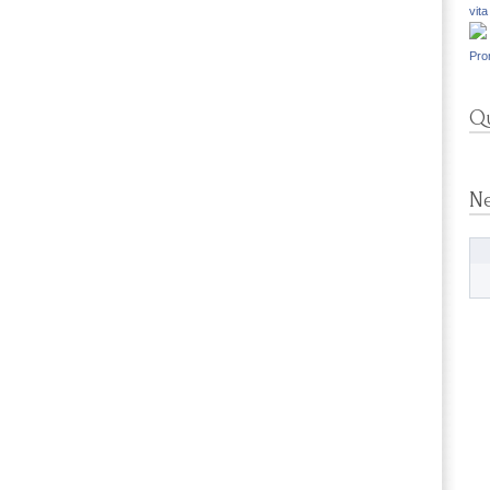
vita
Pro
Qu
N