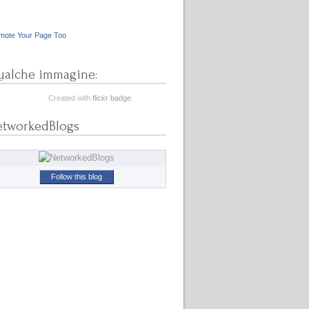
mote Your Page Too
alche immagine:
Created with
flickr badge
.
etworkedBlogs
Follow this blog