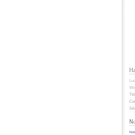
H
Lu
Wis
Titt
Com
Sil
No
Note