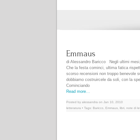
Emmaus
di Alessandro Baricco Negli ultimi mesi
Che la festa cominci, ultima fatica risp
scorso recensioni non troppo benevole sull
dobbiamo costruircele da soli, con la spe
Cominciando
Read more…
Posted by alessandra on Jan 10, 2010
letteratura
• Tags:
Baricco
,
Emmaus
,
libri
,
note di le