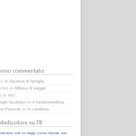
anno commentato:
ca
on
Vacanze di famiglia
hlist
on
Riflessi di viaggio
i
on
Voci
piti facoltativi
on
Il fondamentalista
via Pareschi
on
In cartellone
tedicolore su FB
dicolore: note su viaggi, cucina naturale, arte,