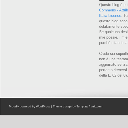
Questo blog è pu
Commons - Attrib
Italia License
. Te
questo blog sono 
debitamente speci
Se qualcuno desid
mie poesie, i miei
purchè citando la
Credo sia superfl
non è una testata
aggiornato senza 
pertanto ritenersi
della L. 62 del 0
Proudly powered by WordPress
| Theme design by
TemplatePanic.com