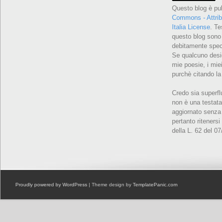
Questo blog è pu
Commons - Attrib
Italia License
. Te
questo blog sono 
debitamente speci
Se qualcuno desid
mie poesie, i miei
purchè citando la
Credo sia superfl
non è una testata
aggiornato senza 
pertanto ritenersi
della L. 62 del 0
Proudly powered by WordPress
| Theme design by
TemplatePanic.com