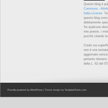
Questo blog è pu
Commons - Attrib
Italia License
. Te
questo blog sono 
debitamente speci
Se qualcuno desid
mie poesie, i miei
purchè citando la
Credo sia superfl
non è una testata
aggiornato senza 
pertanto ritenersi
della L. 62 del 0
Proudly powered by WordPress
| Theme design by
TemplatePanic.com