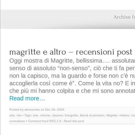
Archive f
magritte e altro – recensioni pos
Oggi mostra di Magritte, bellissima…. assoluta
senso di assoluto “non-senso”, ciò che ti fa pe
non la capisco, ma la guardo e forse non c’è nu
accoglierla così come è”. Come la vita no? E infa
che più mi hanno colpita e che mi sono annotat
Read more…
Posted by alessandra on Dec 29, 2008
arte
,
vita
• Tags:
arte
,
cinema
,
citazioni
,
fotografia
,
libertà di pensiero
,
Magritte
,
mistero
,
no
surrealismo
• Comment feed
RSS 2.0
-
Read this post