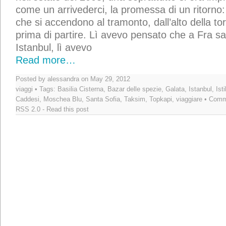
come un arrivederci, la promessa di un ritorno:
che si accendono al tramonto, dall’alto della tor
prima di partire. Lì avevo pensato che a Fra s
Istanbul, lì avevo
Read more…
Posted by alessandra on May 29, 2012
viaggi
• Tags:
Basilia Cisterna
,
Bazar delle spezie
,
Galata
,
Istanbul
,
Isti
Caddesi
,
Moschea Blu
,
Santa Sofia
,
Taksim
,
Topkapi
,
viaggiare
• Comm
RSS 2.0
-
Read this post