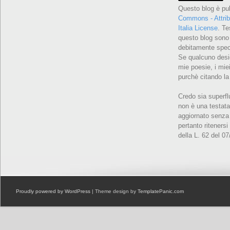
Questo blog è pu
Commons - Attrib
Italia License
. Te
questo blog sono 
debitamente speci
Se qualcuno desid
mie poesie, i miei
purchè citando la
Credo sia superfl
non è una testata
aggiornato senza 
pertanto ritenersi
della L. 62 del 0
Proudly powered by WordPress
| Theme design by
TemplatePanic.com