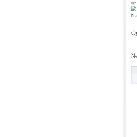
vita
Pro
Qu
N