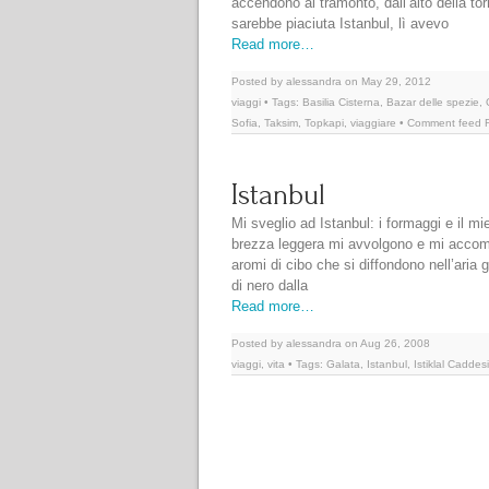
accendono al tramonto, dall’alto della tor
sarebbe piaciuta Istanbul, lì avevo
Read more…
Posted by alessandra on May 29, 2012
viaggi
• Tags:
Basilia Cisterna
,
Bazar delle spezie
,
Sofia
,
Taksim
,
Topkapi
,
viaggiare
• Comment feed
Istanbul
Mi sveglio ad Istanbul: i formaggi e il mi
brezza leggera mi avvolgono e mi accompa
aromi di cibo che si diffondono nell’aria 
di nero dalla
Read more…
Posted by alessandra on Aug 26, 2008
viaggi
,
vita
• Tags:
Galata
,
Istanbul
,
Istiklal Caddesi