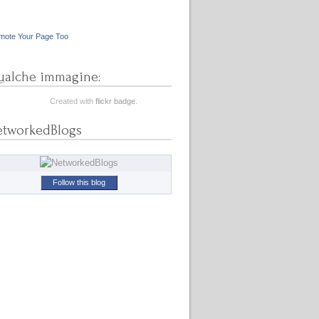
mote Your Page Too
alche immagine:
Created with
flickr badge
.
etworkedBlogs
Follow this blog