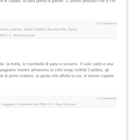
re di Galata, la sera prima di partire. Lì avevo pensato che a Fra
•
3 Comments
Galata
,
Istanbul
,
Istiklal Caddesi
,
Moschea Blu
,
Santa
RSS 2.0
-
Read this post
ele, la frutta, le ciambelle di pane e sesamo. Il sole caldo e una
gnano mentre attraverso la città lungo Istiklal Caddesi, gli
già di primo mattino, la gente che affolla la via, le donne coperte
•
6 Comments
,
viaggiare
• Comment feed
RSS 2.0
-
Read this post