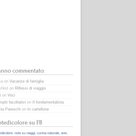
anno commentato:
ca
on
Vacanze di famiglia
hlist
on
Riflessi di viaggio
i
on
Voci
piti facoltativi
on
Il fondamentalista
via Pareschi
on
In cartellone
tedicolore su FB
dicolore: note su viaggi, cucina naturale, arte,