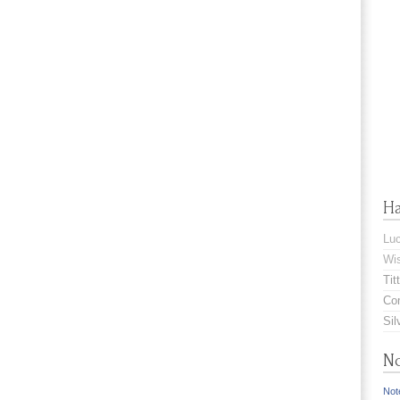
H
Lu
Wis
Titt
Com
Sil
No
Note