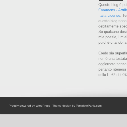
Questo blog è pu
Commons - Attrib
Italia License
. Te
questo blog sono 
debitamente speci
Se qualcuno desid
mie poesie, i miei
purchè citando la
Credo sia superfl
non è una testata
aggiornato senza 
pertanto ritenersi
della L. 62 del 0
Proudly powered by WordPress
| Theme design by
TemplatePanic.com