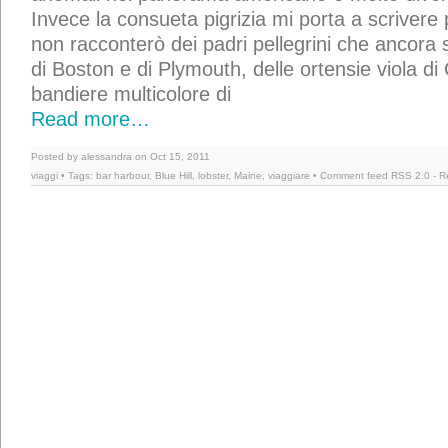
Invece la consueta pigrizia mi porta a scrivere 
non racconterò dei padri pellegrini che ancora s
di Boston e di Plymouth, delle ortensie viola d
bandiere multicolore di
Read more…
Posted by alessandra on Oct 15, 2011
viaggi
• Tags:
bar harbour
,
Blue Hill
,
lobster
,
Maine
,
viaggiare
• Comment feed
RSS 2.0
-
R