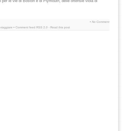
o per le vie di Boston e di Plymouth, delle ortensie viola di
•
No Comment
,
viaggiare
• Comment feed
RSS 2.0
-
Read this post