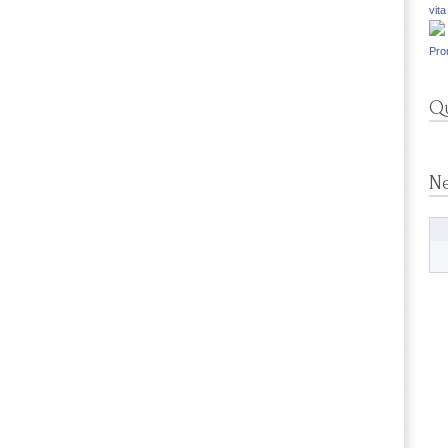
vita
Pro
Qu
N