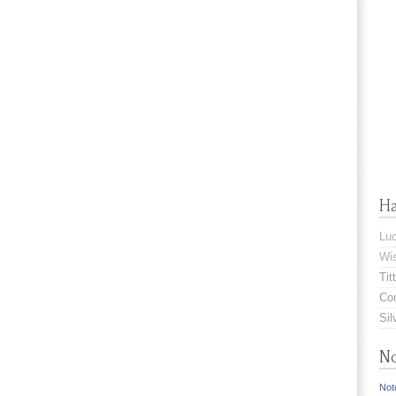
H
Lu
Wis
Titt
Com
Sil
No
Note