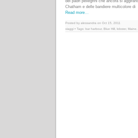
dei padri pellegrini che ancora si aggiran
Chatham e delle bandiere multicolore di
Read more…
Posted by alessandra on Oct 15, 2011
viaggi
• Tags:
bar harbour
,
Blue Hill
,
lobster
,
Maine