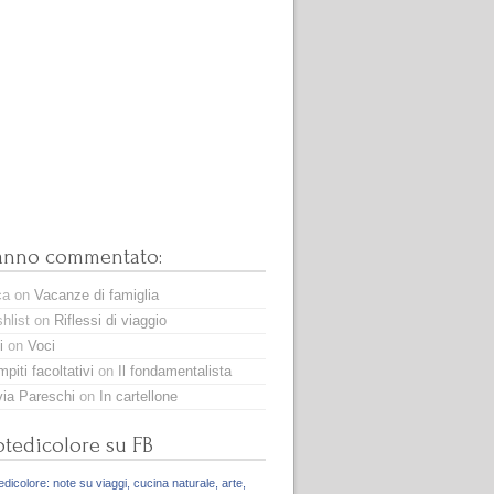
anno commentato:
ca
on
Vacanze di famiglia
hlist
on
Riflessi di viaggio
i
on
Voci
piti facoltativi
on
Il fondamentalista
via Pareschi
on
In cartellone
tedicolore su FB
dicolore: note su viaggi, cucina naturale, arte,