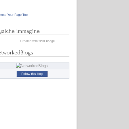
mote Your Page Too
alche immagine:
Created with
flickr badge
.
etworkedBlogs
Follow this blog