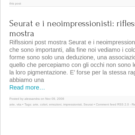
this post
Seurat e i neoimpressionisti: rifle
mostra
Riflssioni post mostra Seurat e i neoimpressionisti
che sono importanti, alla fine noi vediamo i col
forme sono solo una deduzione, una associazion
quello che percepiamo con gli occhi non sono l
la loro pigmentazione. E’ forse per la stessa r
abbiamo una
Read more…
Posted by alessandra on Nov 09, 2008
arte
,
vita
• Tags:
arte
,
colori
,
emozioni
,
impressionisti
,
Seurat
• Comment feed
RSS 2.0
-
Re