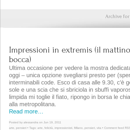
Archive for
Impressioni in extremis (il mattino
bocca)
Ultima occasione per vedere la mostra dedicata 
oggi – unica opzione svegliarsi presto per (sper
interminabili code. Esco di casa alle 9.30, c’è g
sole e una scia che si sbriciola in sbuffi vaporos
limpida mi toglie il fiato, ripongo in borsa le chi
alla metropolitana.
Read more…
Posted by alessandra on Jun 19, 2011
arte
,
pensieri
• Tags:
arte
,
felicità
,
impressionisti
,
Milano
,
pensieri
,
vita
• Comment feed
RSS