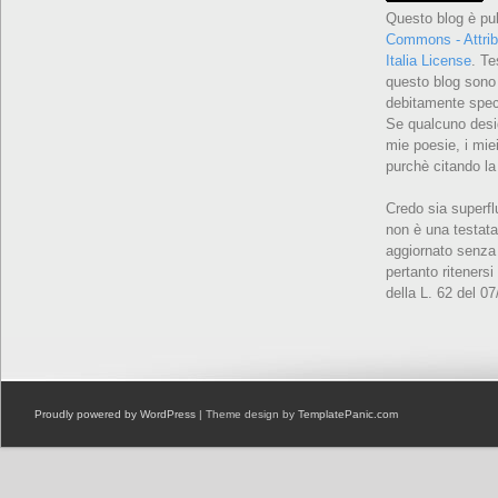
Questo blog è pu
Commons - Attrib
Italia License
. Te
questo blog sono 
debitamente speci
Se qualcuno desid
mie poesie, i miei
purchè citando la
Credo sia superfl
non è una testata
aggiornato senza 
pertanto ritenersi
della L. 62 del 0
Proudly powered by WordPress
| Theme design by
TemplatePanic.com