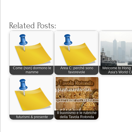
Related Posts:
Come (non) dormono le
Area C: perché sono
Welcome to Hong 
mamme
favorevole
Asia's World Ci
Il buonismo e le rubriche
futurismi & presente
della Tavola Rotonda