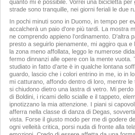
quanto mi è possibile. Vorrei una bicicletta per 
strade sono tranquille, nei giorni feriali le due
In pochi minuti sono in Duomo, in tempo per evi
accalcherà un paio d’ore più tardi. La mostra 
ne comprendo appieno l’ordinamento. D’altra pa
presto a seguirlo pienamente, mi aggiro qua e l
la zona meno affollata, leggo le numerose dida
fermo dinnanzi alle opere con la mente vuota. 
studiato in fatto d’arte è in qualche lontana sof
guardo, lascio che i colori entrino in me, io in l
mi catturano, affondo dentro di loro, mentre le t
si chiudono dietro una lastra di vetro. Mi perdo 
di Boldini, i ricami dello scialle e il tappeto, e
ipnotizzano la mia attenzione. I piani si capovo
afferra nella classe di danza di Degas, sovverti
vista. Forse il giusto modo per me di godere de
ogni velleità critica, porsi nuda di fronte alla tela
emozioni. Credo di essere affetta da una form