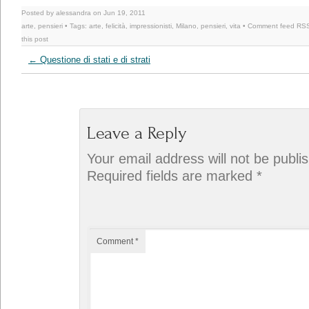
Posted by alessandra on Jun 19, 2011
arte
,
pensieri
• Tags:
arte
,
felicità
,
impressionisti
,
Milano
,
pensieri
,
vita
• Comment feed
RSS
this post
←
Questione di stati e di strati
Leave a Reply
Your email address will not be publi
Required fields are marked
*
Comment
*