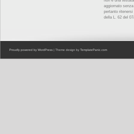
non è una testata
aggiornato senza 
pertanto ritenersi
della L. 62 del 0
Proudly powered by WordPress
| Theme design by
TemplatePanic.com