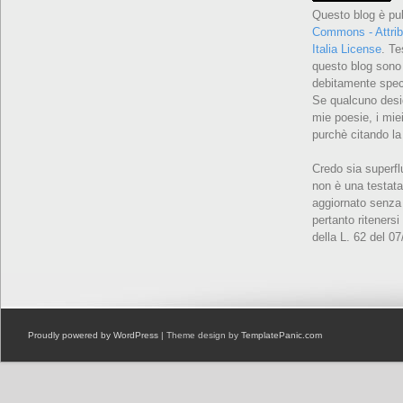
Questo blog è pu
Commons - Attrib
Italia License
. Te
questo blog sono 
debitamente speci
Se qualcuno desid
mie poesie, i miei
purchè citando la
Credo sia superfl
non è una testata
aggiornato senza 
pertanto ritenersi
della L. 62 del 0
Proudly powered by WordPress
| Theme design by
TemplatePanic.com