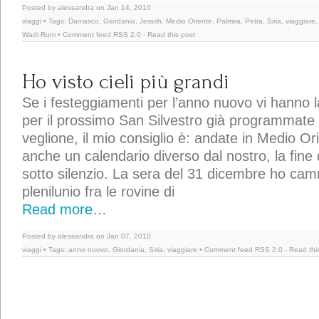
Posted by alessandra on Jan 14, 2010
viaggi
• Tags:
Damasco
,
Giordania
,
Jerash
,
Medio Oriente
,
Palmira
,
Petra
,
Siria
,
viaggiare
Wadi Rum
• Comment feed
RSS 2.0
-
Read this post
Ho visto cieli più grandi
Se i festeggiamenti per l’anno nuovo vi hanno l
per il prossimo San Silvestro già programmate 
veglione, il mio consiglio è: andate in Medio Or
anche un calendario diverso dal nostro, la fine
sotto silenzio. La sera del 31 dicembre ho cam
plenilunio fra le rovine di
Read more…
Posted by alessandra on Jan 07, 2010
viaggi
• Tags:
anno nuovo
,
Giordania
,
Siria
,
viaggiare
• Comment feed
RSS 2.0
-
Read thi