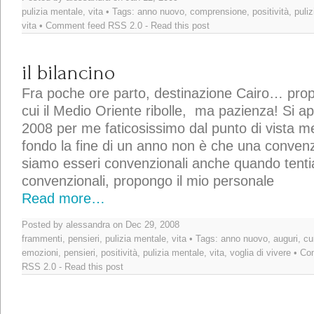
pulizia mentale
,
vita
• Tags:
anno nuovo
,
comprensione
,
positività
,
puli
vita
• Comment feed
RSS 2.0
-
Read this post
il bilancino
Fra poche ore parto, destinazione Cairo… propri
cui il Medio Oriente ribolle, ma pazienza! Si ap
2008 per me faticosissimo dal punto di vista m
fondo la fine di un anno non è che una conven
siamo esseri convenzionali anche quando tent
convenzionali, propongo il mio personale
Read more…
Posted by alessandra on Dec 29, 2008
frammenti
,
pensieri
,
pulizia mentale
,
vita
• Tags:
anno nuovo
,
auguri
,
cu
emozioni
,
pensieri
,
positività
,
pulizia mentale
,
vita
,
voglia di vivere
• Co
RSS 2.0
-
Read this post