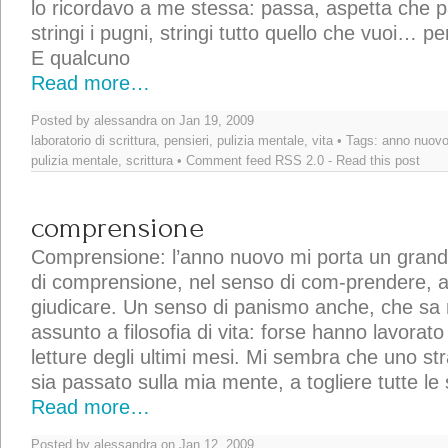
lo ricordavo a me stessa: passa, aspetta che pa
stringi i pugni, stringi tutto quello che vuoi… p
E qualcuno
Read more…
Posted by alessandra on Jan 19, 2009
laboratorio di scrittura
,
pensieri
,
pulizia mentale
,
vita
• Tags:
anno nuov
pulizia mentale
,
scrittura
• Comment feed
RSS 2.0
-
Read this post
comprensione
Comprensione: l’anno nuovo mi porta un grand
di comprensione, nel senso di com-prendere, a
giudicare. Un senso di panismo anche, che sa m
assunto a filosofia di vita: forse hanno lavorat
letture degli ultimi mesi. Mi sembra che uno st
sia passato sulla mia mente, a togliere tutte le 
Read more…
Posted by alessandra on Jan 12, 2009