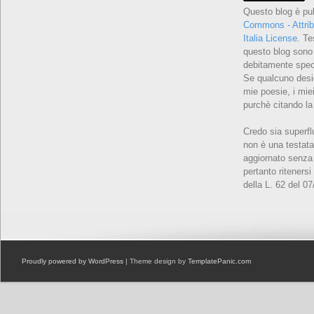
Questo blog è pu
Commons - Attrib
Italia License
. Te
questo blog sono 
debitamente speci
Se qualcuno desid
mie poesie, i miei
purchè citando la
Credo sia superfl
non è una testata
aggiornato senza 
pertanto ritenersi
della L. 62 del 0
Proudly powered by WordPress
| Theme design by
TemplatePanic.com