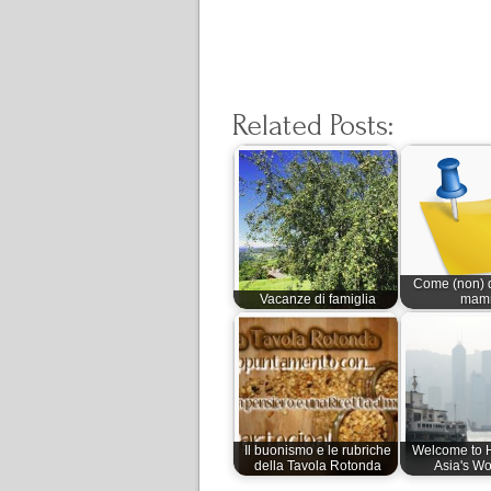
Related Posts:
Come (non) 
Vacanze di famiglia
mam
Il buonismo e le rubriche
Welcome to 
della Tavola Rotonda
Asia's Wo