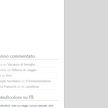
anno commentato:
ca
on
Vacanze di famiglia
hlist
on
Riflessi di viaggio
i
on
Voci
piti facoltativi
on
Il fondamentalista
via Pareschi
on
In cartellone
tedicolore su FB
dicolore: note su viaggi, cucina naturale, arte,