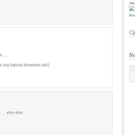
vita
Pro
Qu
N
co….
 una battuta divertente dai!)
ndo … ehm ehm…