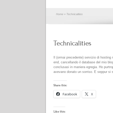
Home
» Technicalities
Technicalities
Il (ormai precedente) servizio di hostin
end, cancellando il database del mio blog
conclusasi in maniera egregia. Ho purtr
avevano donato un sorriso. E seppur si s
Share this:
Facebook
X
Like this: