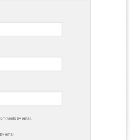
 comments by email.
by email.