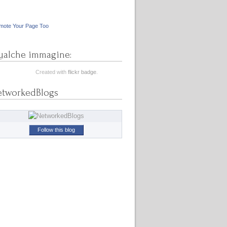
mote Your Page Too
alche immagine:
Created with
flickr badge
.
etworkedBlogs
Follow this blog