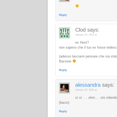
Reply
Clod
says:
January 25, 2010 at
ex Host?
non sapevo che il tuo ex fosse tedes
(adesso lasciami pensare che sia stata
Bacione
Reply
alessandra
says:
January 25, 2010 at
sì sì …. ehm…. sto ride
(bacio)
Reply