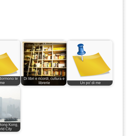
dormono le
Di libri e ricordi, cultura e
me
librerie
Un po' di me
Hong Kong,
rld City