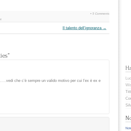
•
5 Comments
st
Il talento dell’ignoranza
→
ies”
H
Lu
t…….vedi che c’è sempre un valido motivo per cui l’ex è ex e
Wis
Titt
Com
Sil
No
Note