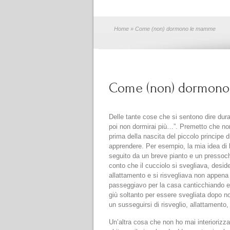
Home
» Come (non) dormono le mamme
Come (non) dormon
Delle tante cose che si sentono dire dur
poi non dormirai più…”. Premetto che n
prima della nascita del piccolo principe 
apprendere. Per esempio, la mia idea di 
seguito da un breve pianto e un pressoc
conto che il cucciolo si svegliava, desi
allattamento e si risvegliava non appena 
passeggiavo per la casa canticchiando e 
giù soltanto per essere svegliata dopo no
un susseguirsi di risveglio, allattamento
Un’altra cosa che non ho mai interiorizzat