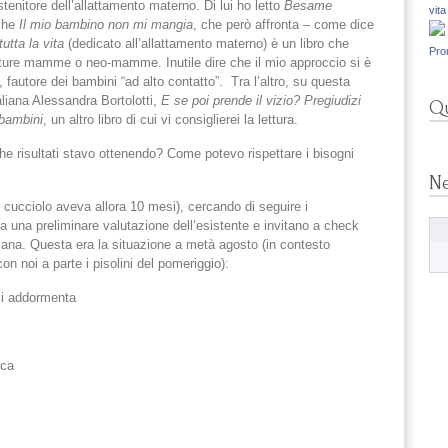
tenitore dell’allattamento materno. Di lui ho letto
Besame
vita
 che
Il mio bambino non mi mangia
, che però affronta – come dice
utta la vita
(dedicato all’allattamento materno) è un libro che
Pro
uture mamme o neo-mamme. Inutile dire che il mio approccio si è
fautore dei bambini “ad alto contatto”. Tra l’altro, su questa
taliana Alessandra Bortolotti,
E se poi prende il vizio? Pregiudizi
Qu
i bambini
, un altro libro di cui vi consiglierei la lettura.
 Che risultati stavo ottenendo? Come potevo rispettare i bisogni
N
 cucciolo aveva allora 10 mesi), cercando di seguire i
a una preliminare valutazione dell’esistente e invitano a check
mana. Questa era la situazione a metà agosto (in contesto
n noi a parte i pisolini del pomeriggio):
 si addormenta
rca