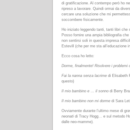
di gratificazione. Al contempo però ho n
ripreso a lavorare. Quindi ormai da diver
cercare una soluzione che mi permettess
soccombere fisicamente.
Ho iniziato leggendo tanti, tanti libri ch
Posso fornire una ampia bibliografia che 
non sentirsi soli in questa impresa diffici
Estevill (che per me sta all’educazione i
Ecco cosa ho letto:
Dorme, finalmente! Risolvere i problemi 
Fai la nanna senza lacrime
di Elisabeth 
questo)
Il mio bambino e … il sonno
di Berry Bra
Il mio bambino non mi dorme
di Sara Let
Ovviamente durante l’ultimo mese di grav
neonati
di Tracy Hogg… e sul metodo Hogg 
dalle neo-mamme).