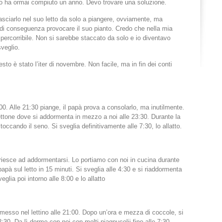
colo ha ormai compiuto un anno. Devo trovare una soluzione.
asciarlo nel suo letto da solo a piangere, ovviamente, ma
di conseguenza provocare il suo pianto. Credo che nella mia
 percorribile. Non si sarebbe staccato da solo e io diventavo
sveglio.
to è stato l’iter di novembre. Non facile, ma in fin dei conti
:00. Alle 21:30 piange, il papà prova a consolarlo, ma inutilmente.
ettone dove si addormenta in mezzo a noi alle 23:30. Durante la
toccando il seno. Si sveglia definitivamente alle 7:30, lo allatto.
on riesce ad addormentarsi. Lo portiamo con noi in cucina durante
apà sul letto in 15 minuti. Si sveglia alle 4:30 e si riaddormenta
glia poi intorno alle 8:00 e lo allatto
e messo nel lettino alle 21:00. Dopo un’ora e mezza di coccole, si
:30. Da lì dorme con noi con molti piagnucolii fino alle 7:30