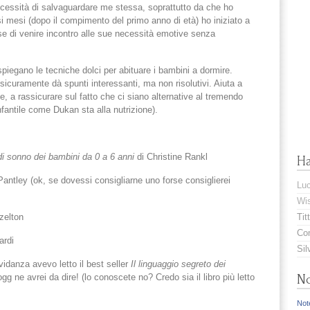
ecessità di salvaguardare me stessa, soprattutto da che ho
si mesi (dopo il compimento del primo anno di età) ho iniziato a
e di venire incontro alle sue necessità emotive senza
e spiegano le tecniche dolci per abituare i bambini a dormire.
sicuramente dà spunti interessanti, ma non risolutivi. Aiuta a
le, a rassicurare sul fatto che ci siano alternative al tremendo
nfantile come Dukan sta alla nutrizione).
di sonno dei bambini da 0 a 6 anni
di Christine Rankl
H
Pantley (ok, se dovessi consigliarne uno forse consiglierei
Lu
Wis
zelton
Titt
Com
ardi
Sil
idanza avevo letto il best seller
Il linguaggio segreto dei
ne avrei da dire! (lo conoscete no? Credo sia il libro più letto
No
Note