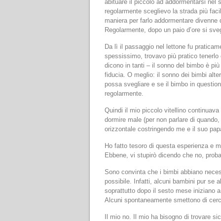
abituare il piccolo ad addormentarsi nel s
regolarmente sceglievo la strada più fac
maniera per farlo addormentare divenne q
Regolarmente, dopo un paio d’ore si sveg
Da lì il passaggio nel lettone fu pratic
spessissimo, trovavo più pratico tenerlo
dicono in tanti – il sonno del bimbo è p
fiducia. O meglio: il sonno dei bimbi alt
possa svegliare e se il bimbo in question
regolarmente.
Quindi il mio piccolo vitellino continuav
dormire male (per non parlare di quando, i
orizzontale costringendo me e il suo pap
Ho fatto tesoro di questa esperienza e 
Ebbene, vi stupirò dicendo che no, prob
Sono convinta che i bimbi abbiano necessi
possibile. Infatti, alcuni bambini pur se a
soprattutto dopo il sesto mese iniziano a
Alcuni spontaneamente smettono di cerc
Il mio no. Il mio ha bisogno di trovare 