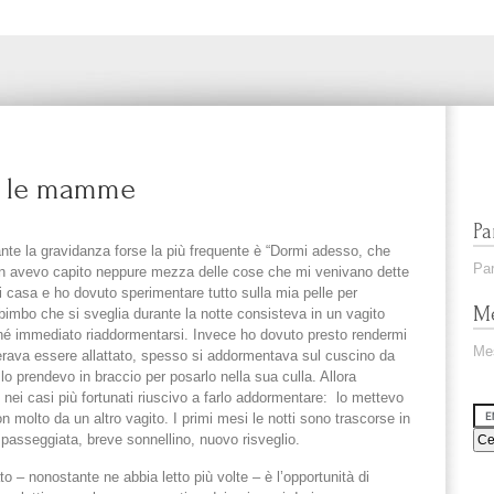
o le mamme
Pa
ante la gravidanza forse la più frequente è “Dormi adesso, che
Par
on avevo capito neppure mezza delle cose che mi venivano dette
di casa e ho dovuto sperimentare tutto sulla mia pelle per
Me
bimbo che si sveglia durante la notte consisteva in un vagito
hé immediato riaddormentarsi. Invece ho dovuto presto rendermi
Me
derava essere allattato, spesso si addormentava sul cuscino da
lo prendevo in braccio per posarlo nella sua culla. Allora
nei casi più fortunati riuscivo a farlo addormentare: lo mettevo
n molto da un altro vagito. I primi mesi le notti sono trascorse in
, passeggiata, breve sonnellino, nuovo risveglio.
o – nonostante ne abbia letto più volte – è l’opportunità di