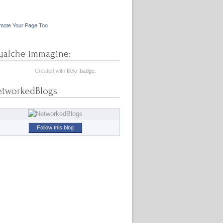
mote Your Page Too
alche immagine:
Created with
flickr badge
.
etworkedBlogs
Follow this blog