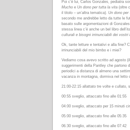
Poi c’è lui, Carlos Gonzales, pediatra sos
Mucho
e
Un dono per tutta la vita
(oltre
il titolo – un’altra tematica).
Un dono per t
secondo me andrebbe letto da tutte le f
basato sulle argomentazioni di Gonzales, 
stessa linea c’è anche un bel libro dell’i
culturali e bisogni irrinunciabili dei vostr
Ok, tante letture e tentativi e alla fine?
irrinunciabili del mio bimbo e i miei?
Vediamo cosa avevo scritto ad agosto (il
suggerimenti della Pantley che partono d
periodici a distanza di almeno una setti
vacanza in montagna, dormiva nel letto co
21:00-22:15 allattato tre volte e cullato,
00:55 sveglio, attaccato fino alle 01:55
04:00 sveglio, attaccato per 15 minuti ci
05:00 sveglio, attaccato fino alle 05:35
06:30 sveglio, attaccato fino alle 07:42