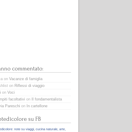
anno commentato:
ca
on
Vacanze di famiglia
hlist
on
Riflessi di viaggio
i
on
Voci
piti facoltativi
on
Il fondamentalista
via Pareschi
on
In cartellone
tedicolore su FB
dicolore: note su viaggi, cucina naturale, arte,