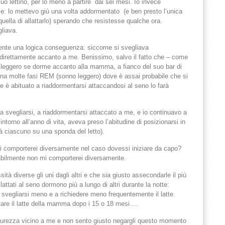
uo lettino, per lo meno a partire dai sei mesi. Io invece
ile: lo mettevo giù una volta addormentato (e ben presto l’unica
uella di allattarlo) sperando che resistesse qualche ora.
liava.
amente una logica conseguenza: siccome si svegliava
 direttamente accanto a me. Benissimo, salvo il fatto che – come
iù leggero se dorme accanto alla mamma, a fianco del suo bar di
erna molte fasi REM (sonno leggero) dove è assai probabile che si
e è abituato a riaddormentarsi attaccandosi al seno lo farà
a a svegliarsi, a riaddormentarsi attaccato a me, e io continuavo a
ntorno all’anno di vita, aveva preso l’abitudine di posizionarsi in
à ciascuno su una sponda del letto).
mi comporterei diversamente nel caso dovessi iniziare da capo?
abilmente non mi comporterei diversamente.
tà diverse gli uni dagli altri e che sia giusto assecondarle il più
llattati al seno dormono più a lungo di altri durante la notte:
 svegliarsi meno e a richiedere meno frequentemente il latte.
are il latte della mamma dopo i 15 o 18 mesi….
sicurezza vicino a me e non sento giusto negargli questo momento