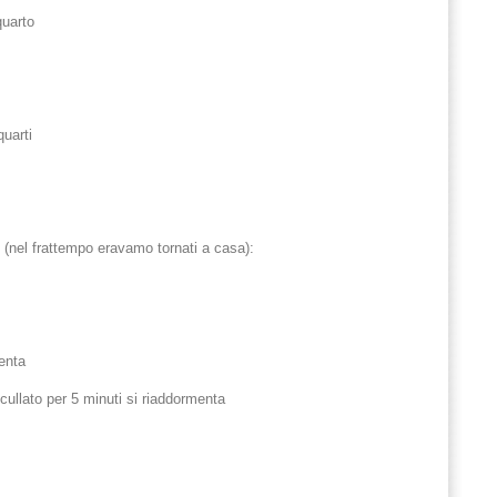
uarto
quarti
 (nel frattempo eravamo tornati a casa):
menta
cullato per 5 minuti si riaddormenta