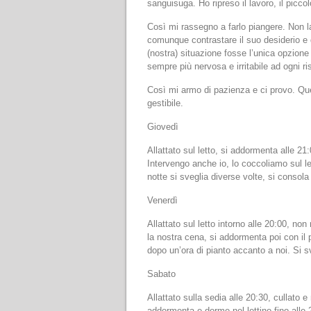
sanguisuga. Ho ripreso il lavoro, il pic
Così mi rassegno a farlo piangere. Non l
comunque contrastare il suo desiderio e 
(nostra) situazione fosse l’unica opzione
sempre più nervosa e irritabile ad ogni ri
Così mi armo di pazienza e ci provo. Ques
gestibile.
Giovedì
Allattato sul letto, si addormenta alle 21
Intervengo anche io, lo coccoliamo sul l
notte si sveglia diverse volte, si consola 
Venerdì
Allattato sul letto intorno alle 20:00, n
la nostra cena, si addormenta poi con il p
dopo un’ora di pianto accanto a noi. Si sve
Sabato
Allattato sulla sedia alle 20:30, cullato 
addormenta e dorme nel lettino fino alle 2