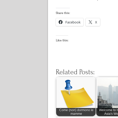
Share this:
Facebook
X
Like this:
Related Posts:
Come (non) dormono le
Welcome to 
mamme
Asia's Wo