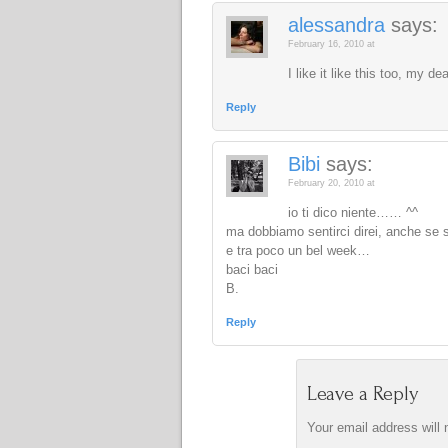
alessandra
says:
February 16, 2010 at
I like it like this too, my de
Reply
Bibi
says:
February 20, 2010 at
io ti dico niente…… ^^
ma dobbiamo sentirci direi, anche se 
e tra poco un bel week…
baci baci
B.
Reply
Leave a Reply
Your email address will 