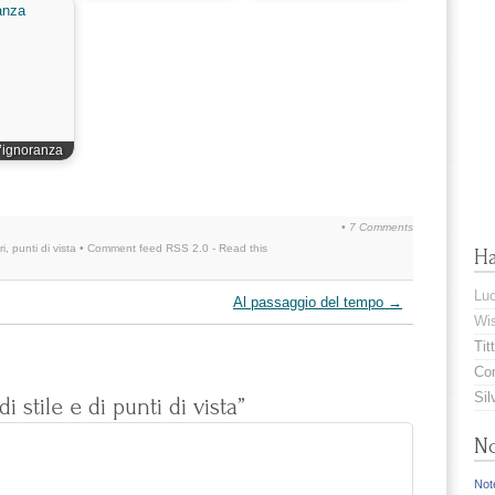
ll’ignoranza
•
7 Comments
ri
,
punti di vista
• Comment feed
RSS 2.0
-
Read this
H
Lu
Al passaggio del tempo
→
Wis
Titt
Com
Sil
 stile e di punti di vista”
No
Note