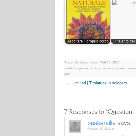
Ascoltare il proprio corpo
Il talento de
Posted by alessandra on Feb 14, 2010
frivolezze
,
pensieri
• Tags:
così è se vi pare
,
pensie
post
←
Untitled | Titolatrice in sciopero
7 Responses to “Questioni di
baskerville
says:
February 15, 2010 at