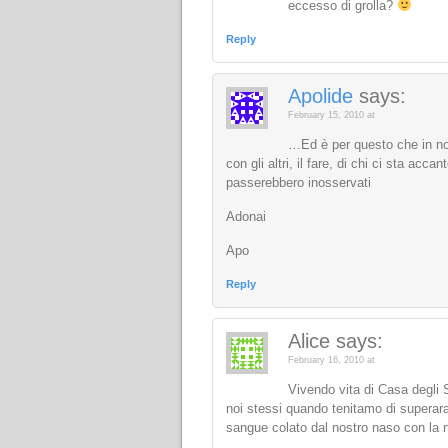
eccesso di grolla?
Reply
Apolide
says:
February 15, 2010 at
…Ed è per questo che in noi
con gli altri, il fare, di chi ci sta acc
passerebbero inosservati
Adonai
Apo
Reply
Alice
says:
February 16, 2010 at
Vivendo vita di Casa degli S
noi stessi quando tenitamo di superarare
sangue colato dal nostro naso con la n