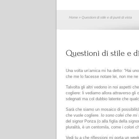
Home
» Questioni di stile e di punti di vista
Questioni di stile e d
Una volta un’amica mi ha detto: “Hai uno 
che me lo facesse notare lei, non me ne 
Talvolta gli altri vedono in noi aspetti c
cogliere: li vediamo allora attraverso gli
sdegnati ma col dubbio latente che qualc
Sarà che siamo un mosaico di possibilità 
che vuole cogliere.
Io sono colei che mi
del signor Ponza (o alla figlia della sign
pluralità, è un centomila, come i colori c
Vedi tu a che riflessioni mi porta un wee