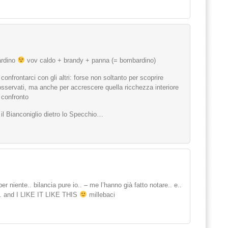
ardino
vov caldo + brandy + panna (= bombardino)
onfrontarci con gli altri: forse non soltanto per scoprire
osservati, ma anche per accrescere quella ricchezza interiore
l confronto
il Bianconiglio dietro lo Specchio…
 niente.. bilancia pure io.. – me l’hanno già fatto notare.. e..
.. and I LIKE IT LIKE THIS
millebaci