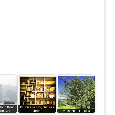
Hong Kong,
Di libri e ricordi, cultura e
rld City
librerie
Vacanze di famiglia