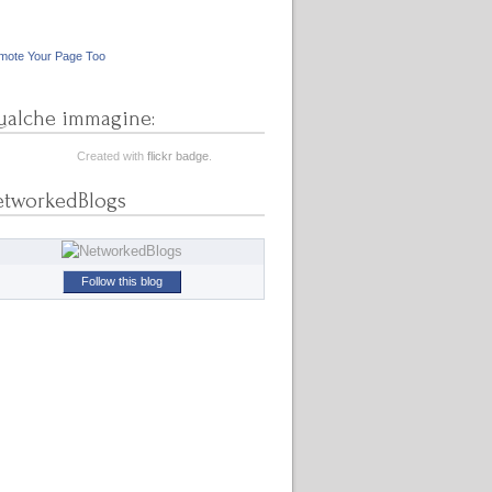
mote Your Page Too
alche immagine:
Created with
flickr badge
.
etworkedBlogs
Follow this blog