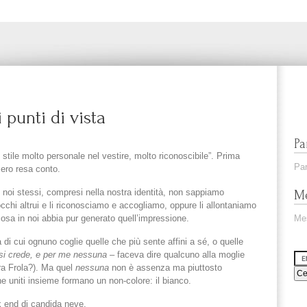
i punti di vista
Pa
stile molto personale nel vestire, molto riconoscibile”. Prima
Par
ero resa conto.
he noi stessi, compresi nella nostra identità, non sappiamo
Me
 occhi altrui e li riconosciamo e accogliamo, oppure li allontaniamo
osa in noi abbia pur generato quell’impressione.
Me
di cui ognuno coglie quelle che più sente affini a sé, o quelle
 si crede, e per me nessuna
– faceva dire qualcuno alla moglie
ora Frola?). Ma quel
nessuna
non è assenza ma piuttosto
he uniti insieme formano un non-colore: il bianco.
k end di candida neve.