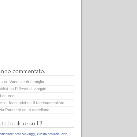
anno commentato:
ca
on
Vacanze di famiglia
hlist
on
Riflessi di viaggio
i
on
Voci
piti facoltativi
on
Il fondamentalista
via Pareschi
on
In cartellone
tedicolore su FB
dicolore: note su viaggi, cucina naturale, arte,