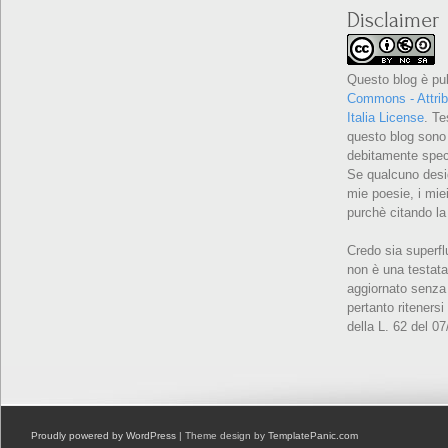
Disclaimer
Questo blog è pu
Commons - Attrib
Italia License
. Te
questo blog sono 
debitamente speci
Se qualcuno desid
mie poesie, i miei
purchè citando la
Credo sia superfl
non è una testata
aggiornato senza 
pertanto ritenersi
della L. 62 del 0
Proudly powered by WordPress
| Theme design by
TemplatePanic.com