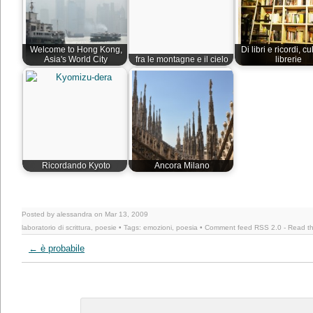
Welcome to Hong Kong,
Di libri e ricordi, cu
Asia's World City
fra le montagne e il cielo
librerie
Ricordando Kyoto
Ancora Milano
Posted by alessandra on Mar 13, 2009
laboratorio di scrittura
,
poesie
• Tags:
emozioni
,
poesia
• Comment feed
RSS 2.0
-
Read th
←
è probabile