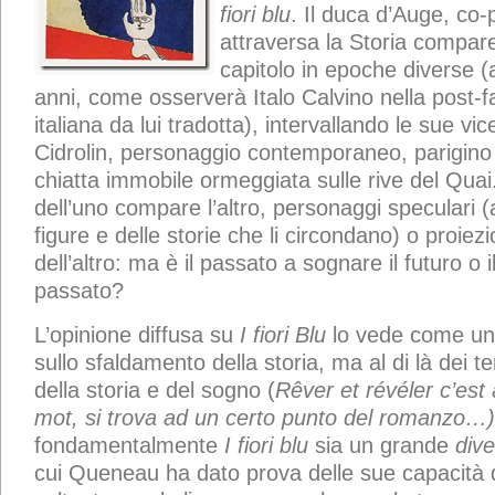
fiori blu
. Il duca d’Auge, co-p
attraversa la Storia compare
capitolo in epoche diverse (a
anni, come osserverà Italo Calvino nella post-fa
italiana da lui tradotta), intervallando le sue vi
Cidrolin, personaggio contemporaneo, parigino
chiatta immobile ormeggiata sulle rive del Quai
dell’uno compare l’altro, personaggi speculari (
figure e delle storie che li circondano) o proiezi
dell’altro: ma è il passato a sognare il futuro o i
passato?
L’opinione diffusa su
I fiori Blu
lo vede come un
sullo sfaldamento della storia, ma al di là dei te
della storia e del sogno (
Rêver et révéler c’es
mot
, si trova ad un certo punto del romanzo…
fondamentalmente
I fiori blu
sia un grande
div
cui Queneau ha dato prova delle sue capacità 