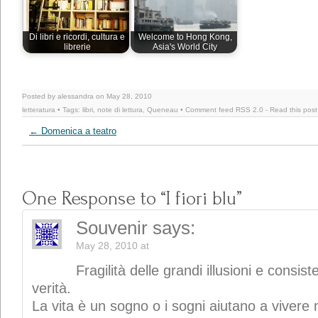
Di libri e ricordi, cultura e
Welcome to Hong Kong,
librerie
Asia's World City
Posted by alessandra on May 28, 2010
letteratura
• Tags:
libri
,
note di lettura
,
Queneau
• Comment feed
RSS 2.0
-
Read this post
←
Domenica a teatro
One Response to “I fiori blu”
Souvenir
says:
May 28, 2010 at
Fragilità delle grandi illusioni e consis
verità.
La vita è un sogno o i sogni aiutano a vivere