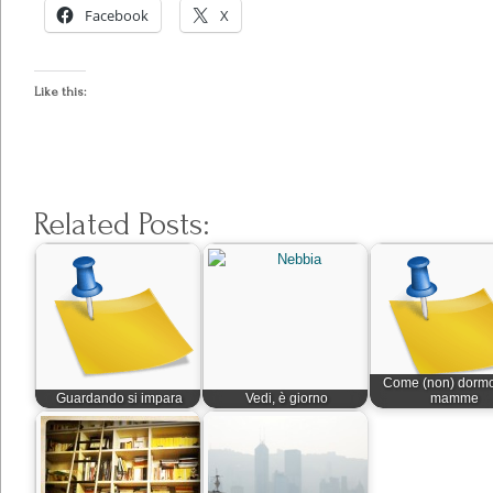
Facebook
X
Like this:
Related Posts:
Come (non) dormo
Guardando si impara
Vedi, è giorno
mamme