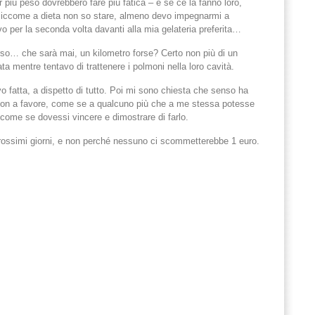
 più peso dovrebbero fare più fatica – e se ce la fanno loro,
siccome a dieta non so stare, almeno devo impegnarmi a
 per la seconda volta davanti alla mia gelateria preferita…
o… che sarà mai, un kilometro forse? Certo non più di un
ta mentre tentavo di trattenere i polmoni nella loro cavità.
vo fatta, a dispetto di tutto. Poi mi sono chiesta che senso ha
 non a favore, come se a qualcuno più che a me stessa potesse
 come se dovessi vincere e dimostrare di farlo.
prossimi giorni, e non perché nessuno ci scommetterebbe 1 euro.