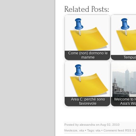
Related Posts:
Come (non) dormono le
mamme
Tempus 
Area C: perché sono
Welcome to 
favorevole
Asia's Wo
Posted by alessandra on Aug 02, 2010
frivolezze
,
vita
• Tags:
vita
• Comment feed
RSS 2.