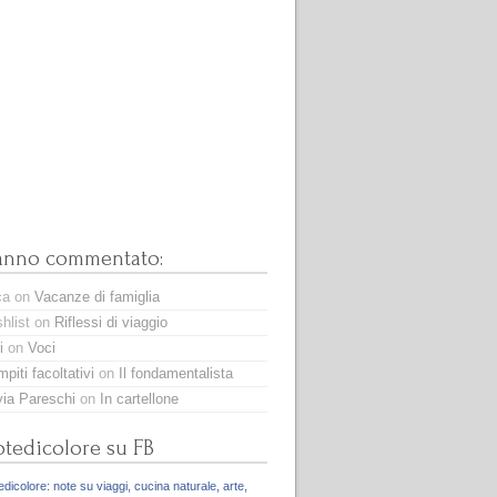
anno commentato:
ca
on
Vacanze di famiglia
hlist
on
Riflessi di viaggio
i
on
Voci
piti facoltativi
on
Il fondamentalista
via Pareschi
on
In cartellone
tedicolore su FB
dicolore: note su viaggi, cucina naturale, arte,