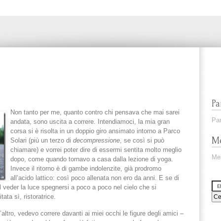
Pa
Non tanto per me, quanto contro chi pensava che mai sarei
Par
andata, sono uscita a correre. Intendiamoci, la mia gran
corsa si è risolta in un doppio giro ansimato intorno a Parco
Me
Solari (più un terzo di
decompressione
, se così si può
chiamare) e vorrei poter dire di essermi sentita molto meglio
Me
dopo, come quando tornavo a casa dalla lezione di yoga.
Invece il ritorno è di gambe indolenzite, già prodromo
all’acido lattico: così poco allenata non ero da anni. E se di
il veder la luce spegnersi a poco a poco nel cielo che si
ta sì, ristoratrice.
ltro, vedevo correre davanti ai miei occhi le figure degli amici –