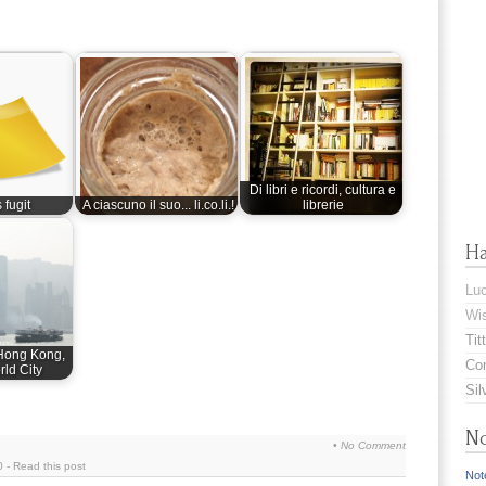
Di libri e ricordi, cultura e
fugit
A ciascuno il suo... li.co.li.!
librerie
H
Lu
Wis
Titt
Hong Kong,
Com
rld City
Sil
No
•
No Comment
0
-
Read this post
Note