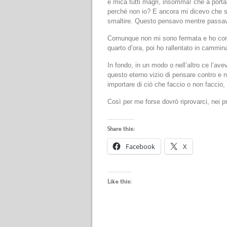
e mica tutti magri, insomma! che a portar
perché non io? E ancora mi dicevo che 
smaltire. Questo pensavo mentre passavo
Comunque non mi sono fermata e ho cors
quarto d’ora, poi ho rallentato in cammina
In fondo, in un modo o nell’altro ce l’ave
questo eterno vizio di pensare contro e
importare di ciò che faccio o non faccio,
Così per me forse dovrò riprovarci, nei 
Share this:
Facebook
X
Like this: