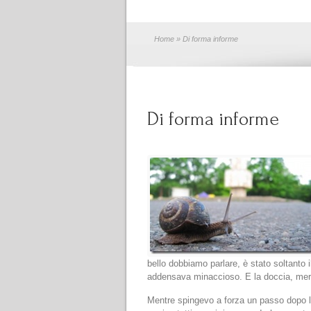
Home
» Di forma informe
Di forma informe
bello dobbiamo parlare, è stato soltanto 
addensava minaccioso. E la doccia, merita
Mentre spingevo a forza un passo dopo l’a