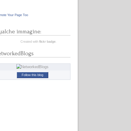
mote Your Page Too
alche immagine:
Created with
flickr badge
.
etworkedBlogs
Follow this blog