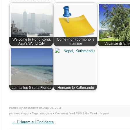
Welcome to Hong Kong,
Come (non) dormono le
Asia's World City
mamme
Vacanze di fami
La mia top 5 sulla Florida
Homage to Kathmandu
Posted by alessandra on Aug 06, 2011
pensieri
,
viaggi
• Tags:
viaggiare
• Comment feed
RSS 2.0
-
Read this post
←
L’Harem e l’Occidente