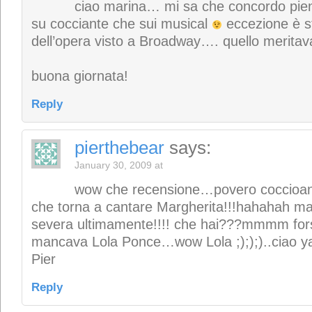
ciao marina… mi sa che concordo pie
su cocciante che sui musical
eccezione è st
dell’opera visto a Broadway…. quello meritav
buona giornata!
Reply
pierthebear
says:
January 30, 2009 at
wow che recensione…povero coccioant
che torna a cantare Margherita!!!hahahah m
severa ultimamente!!!! che hai???mmmm fors
mancava Lola Ponce…wow Lola ;););)..ciao y
Pier
Reply