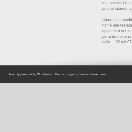
mie poesie, i miei
purchè citando la
Credo sia superfl
non è una testata
aggiornato senza 
pertanto ritenersi
della L. 62 del 0
Proudly powered by WordPress
| Theme design by
TemplatePanic.com