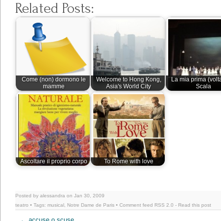
Related Posts:
Come (non) dormono le
Welcome to Hong Kong,
La mia prima (volta
mamme
Asia's World City
Scala
Ascoltare il proprio corpo
To Rome with love
Posted by alessandra on Jan 30, 2009
teatro
• Tags:
musical
,
Notre Dame de Paris
• Comment feed
RSS 2.0
-
Read this post
←
accuse o scuse